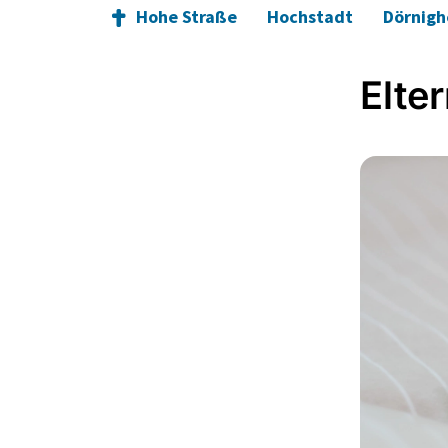
Hohe Straße
Hochstadt
Dörnig
Elte