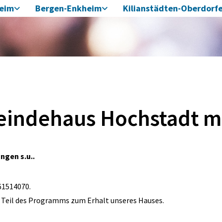
heim
Bergen-Enkheim
Kilianstädten-Oberdorf
indehaus Hochstadt m
ngen s.u..
-61514070.
t Teil des Programms zum Erhalt unseres Hauses.