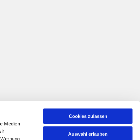
Cookies zulassen
le Medien
ir
Auswahl erlauben
SE
, Werbung