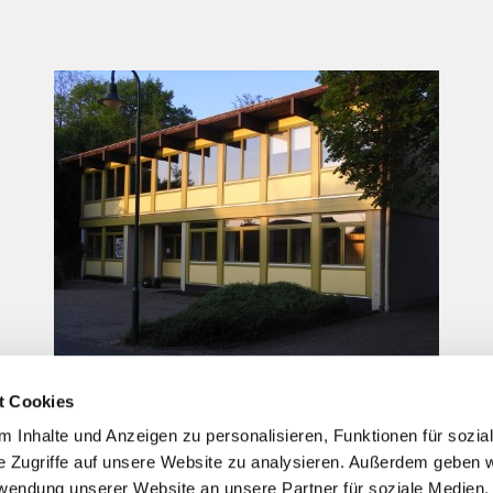
t Cookies
 Inhalte und Anzeigen zu personalisieren, Funktionen für sozia
e Zugriffe auf unsere Website zu analysieren. Außerdem geben w
ANGELISCHE KIRCHE AN DER HOHEN STRAS
rwendung unserer Website an unsere Partner für soziale Medien