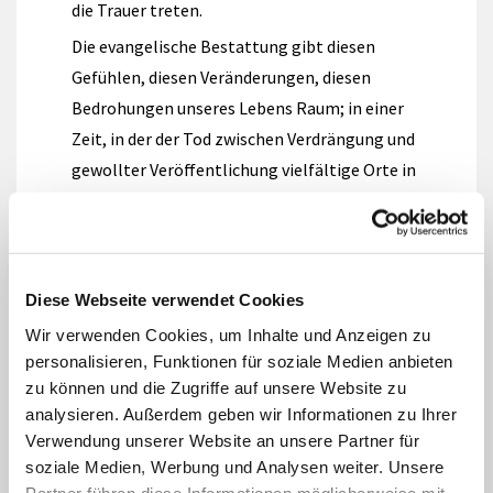
die Trauer treten.
Die evangelische Bestattung gibt diesen
Gefühlen, diesen Veränderungen, diesen
Bedrohungen unseres Lebens Raum; in einer
Zeit, in der der Tod zwischen Verdrängung und
gewollter Veröffentlichung vielfältige Orte in
der Wahrnehmung von Menschen haben kann.
Es ist Auftrag unserer Kirche, Menschen auf
ihrem Weg der Trauer zu begleiten, und sie mit
der Zuversicht, dass auch der Tod uns nicht von
Diese Webseite verwendet Cookies
Gottes Liebe trennen kann, zu trösten. Wir
Wir verwenden Cookies, um Inhalte und Anzeigen zu
haben Worte und Gesten, Rituale, die helfen,
personalisieren, Funktionen für soziale Medien anbieten
zu können und die Zugriffe auf unsere Website zu
die Zeit der Trauer zu bestehen. Bilder und
analysieren. Außerdem geben wir Informationen zu Ihrer
Lieder, die über die Jahrhunderte hinweg
Verwendung unserer Website an unsere Partner für
Menschen Trost und Sinn gestiftet haben.
soziale Medien, Werbung und Analysen weiter. Unsere
Partner führen diese Informationen möglicherweise mit