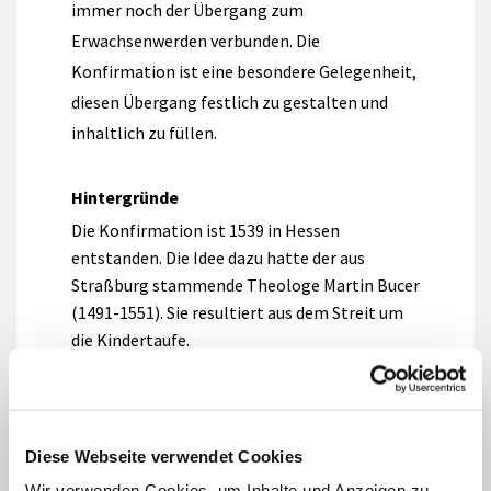
immer noch der Übergang zum
Erwachsenwerden verbunden. Die
Konfirmation ist eine besondere Gelegenheit,
diesen Übergang festlich zu gestalten und
inhaltlich zu füllen.
Hintergründe
Die Konfirmation ist 1539 in Hessen
entstanden. Die Idee dazu hatte der aus
Straßburg stammende Theologe Martin Bucer
(1491-1551). Sie resultiert aus dem Streit um
die Kindertaufe.
Kindertaufe und Konfirmation gehören
zusammen: Der Konfirmandenunterricht ist
nachgeholter Taufunterricht für die bereits im
Säuglings- oder Kindesalter getauften
Diese Webseite verwendet Cookies
Jugendlichen. Im Gottesdienst zur
Wir verwenden Cookies, um Inhalte und Anzeigen zu