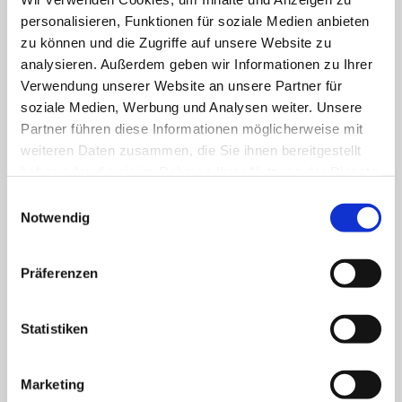
Konfirmation bekräftigen (lat.: confirmare)
personalisieren, Funktionen für soziale Medien anbieten
sie selbst das Taufversprechen ihrer Eltern
zu können und die Zugriffe auf unsere Website zu
und Patinnen/Paten. Die Konfirmation
analysieren. Außerdem geben wir Informationen zu Ihrer
befähigt zugleich zur Übernahme des
Verwendung unserer Website an unsere Partner für
Patenamtes.
soziale Medien, Werbung und Analysen weiter. Unsere
Partner führen diese Informationen möglicherweise mit
weiteren Daten zusammen, die Sie ihnen bereitgestellt
Mehr Infos zur Konfirmation
haben oder die sie im Rahmen Ihrer Nutzung der Dienste
Viele interessante Informationen rund um die
gesammelt haben.
Einwilligungsauswahl
Konfirmation finden Sie auch auf der
Notwendig
Homepage der Landeskirche: www.ekkw.de
Präferenzen
Statistiken
Marketing