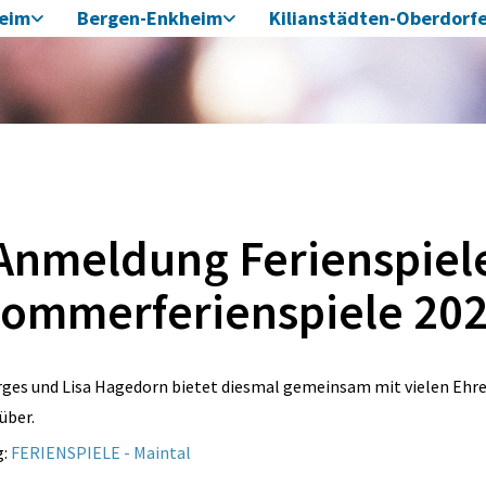
heim
Bergen-Enkheim
Kilianstädten-Oberdorf
Anmeldung Ferienspiel
ommerferienspiele 20
rges und Lisa Hagedorn bietet diesmal gemeinsam mit vielen Ehren
rüber.
g:
FERIENSPIELE - Maintal