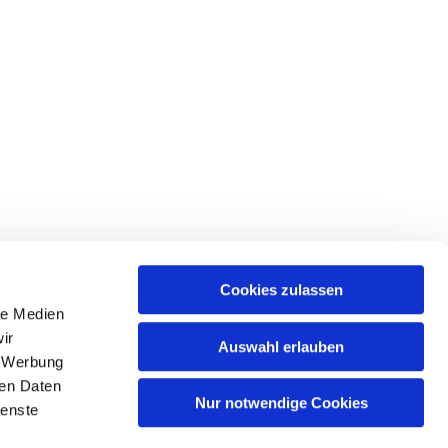
Cookies zulassen
le Medien
ir
Auswahl erlauben
SE
, Werbung
ren Daten
Nur notwendige Cookies
ienste