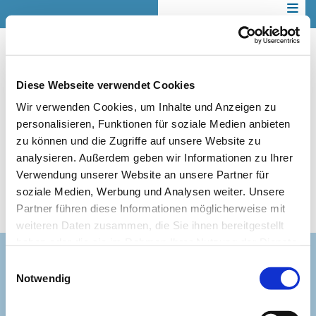
Die Stelle des*der Jugendarbeiterin wird zum 15.03.2026 neu
besetzt.
Diese Webseite verwendet Cookies
Wir bauen das Programm neu auf.
Wir verwenden Cookies, um Inhalte und Anzeigen zu
personalisieren, Funktionen für soziale Medien anbieten
Wir halten Sie mit unserem Newsletter auf dem Laufenden.
zu können und die Zugriffe auf unsere Website zu
Am Besten melden Sie sich dazu gleich an:
Newsletter
analysieren. Außerdem geben wir Informationen zu Ihrer
Kinder- und Jugendarbeit
Verwendung unserer Website an unsere Partner für
soziale Medien, Werbung und Analysen weiter. Unsere
Partner führen diese Informationen möglicherweise mit
weiteren Daten zusammen, die Sie ihnen bereitgestellt
haben oder die sie im Rahmen Ihrer Nutzung der Dienste
gesammelt haben.
Einwilligungsauswahl
EVANGELISCHE KIRCHE AN DER HOHEN
Notwendig
STRASSE