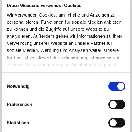
Hausnummer Hauptstraße 4.
Diese Webseite verwendet Cookies
Wir verwenden Cookies, um Inhalte und Anzeigen zu
Im Jahre 1848 wurde ein weiteres Grundstück
personalisieren, Funktionen für soziale Medien anbieten
hinzu erworben und das heute noch
zu können und die Zugriffe auf unsere Website zu
analysieren. Außerdem geben wir Informationen zu Ihrer
vorhandene Gebäude für vier Klassen und vier
Verwendung unserer Website an unsere Partner für
Lehrer im Jahre 1853 errichtet. Die Kirche
soziale Medien, Werbung und Analysen weiter. Unsere
hatte die Schulaufsicht, der Pfarrer war der
Partner führen diese Informationen möglicherweise mit
Lokalschulinspektor. Schule und Kirche
weiteren Daten zusammen, die Sie ihnen bereitgestellt
arbeiten zusammen .
haben oder die sie im Rahmen Ihrer Nutzung der Dienste
gesammelt haben.
Einwilligungsauswahl
Notwendig
Die Schüler besuchten unter Aufsicht der
Lehrer den Gottesdienst und einige sangen im
Chor im Gottesdienst und zu
Präferenzen
Amtshandlungen. Im Jahre 1918 wurden
Kirche und Schule getrennt, die Mitarbeit der
Statistiken
Lehrer in der Kirche wurde zur Privatsache.