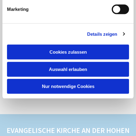
Marketing
Die Schule in der Klosterhofstraße 4 wird 1905
erbaut und 1911 erweitert.
Details zeigen
Am 11. Dezember 1954 wird der Schulneubau
an der Sandgasse eingeweiht (heute: Bauamt),
Cookies zulassen
die Fritz-Schubert-Schule gibt es seit 1966.
Auswahl erlauben
Nur notwendige Cookies
EVANGELISCHE KIRCHE AN DER HOHEN