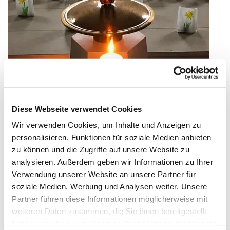
Diese Webseite verwendet Cookies
Wir verwenden Cookies, um Inhalte und Anzeigen zu
personalisieren, Funktionen für soziale Medien anbieten
zu können und die Zugriffe auf unsere Website zu
analysieren. Außerdem geben wir Informationen zu Ihrer
Verwendung unserer Website an unsere Partner für
soziale Medien, Werbung und Analysen weiter. Unsere
Partner führen diese Informationen möglicherweise mit
Wenn Sie diese Seite besuchen, heißt das, dass Sie Mama oder
weiteren Daten zusammen, die Sie ihnen bereitgestellt
Papa geworden sind. Wir, die Kirchengemeinde Buchen
haben oder die sie im Rahmen Ihrer Nutzung der Dienste
gratulieren Ihnen von Herzen zur Geburt ihres Kindes und