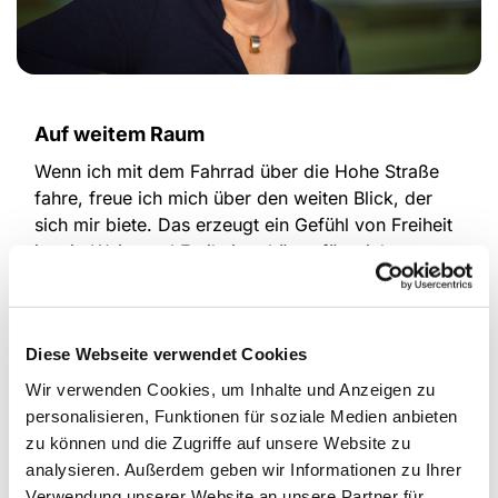
Auf weitem Raum
Wenn ich mit dem Fahrrad über die Hohe Straße
fahre, freue ich mich über den weiten Blick, der
sich mir biete. Das erzeugt ein Gefühl von Freiheit
in mir. Weite und Freiheit gehören für mich
zusammen. Wenn ich Platz habe und mich
entfalten kann, dann fühle ich mich frei. Das gilt
nicht nur ganz konkret, sondern auch im
Diese Webseite verwendet Cookies
übertragenen Sinne für Glauben, Lebensweisen
und Haltungen.
Wir verwenden Cookies, um Inhalte und Anzeigen zu
personalisieren, Funktionen für soziale Medien anbieten
Diese Freiheit ist ein Gottesgeschenk. Der Dichter
zu können und die Zugriffe auf unsere Website zu
von Psalm 31,9 formuliert es so: "Du stellst meine
analysieren. Außerdem geben wir Informationen zu Ihrer
Füße auf weiten Raum!"
Verwendung unserer Website an unsere Partner für