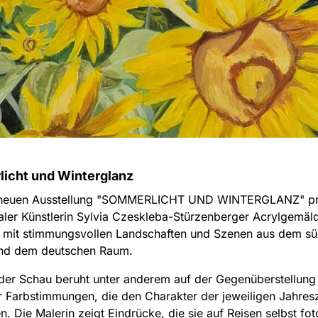
icht und Winterglanz
r neuen Ausstellung "SOMMERLICHT UND WINTERGLANZ" prä
aler Künstlerin Sylvia Czeskleba-Stürzenberger Acrylgemäl
e mit stimmungsvollen Landschaften und Szenen aus dem sü
nd dem deutschen Raum.
der Schau beruht unter anderem auf der Gegenüberstellun
r Farbstimmungen, die den Charakter der jeweiligen Jahresz
. Die Malerin zeigt Eindrücke, die sie auf Reisen selbst fot