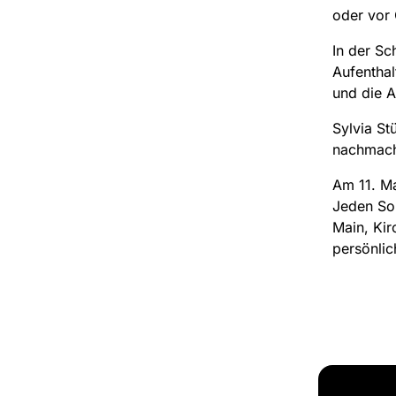
oder vor 
In der Sc
Aufenthal
und die A
Sylvia St
nachmach
Am 11. Ma
Jeden Son
Main, Kir
persönlic