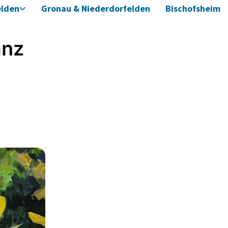
elden
Gronau & Niederdorfelden
Bischofsheim
anz