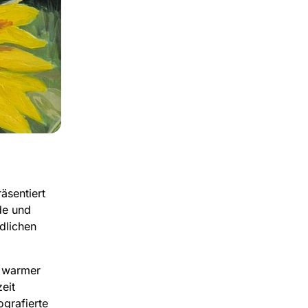
sentiert
de und
dlichen
g warmer
eit
ografierte