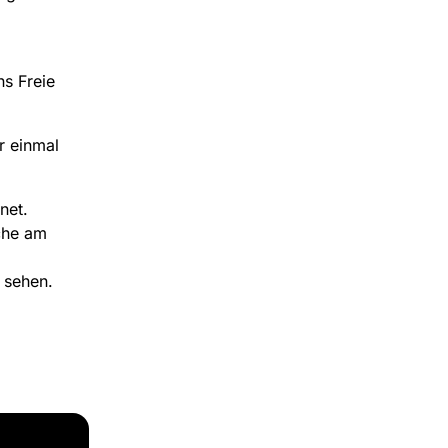
ns Freie
r einmal
net.
rche am
 sehen.