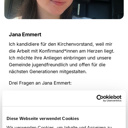
Jana Emmert
Ich kandidiere für den Kirchenvorstand, weil mir
die Arbeit
mit Konfirmand
*innen am Herzen liegt.
Ich möchte ihre Anliegen einbringen und unsere
Gemeinde jugendfreundlich und offen für die
nächsten Generationen mitgestalten.
Drei Fragen an Jana Emmert:
1️⃣Was motiviert dich Teil des Kirchenvorstandes
zu werden?
~Mich motiviert, dass ich in der
Diese Webseite verwendet Cookies
Konfirmandenarbeit erlebe, wie viel Interesse,
Wir verwenden Cookies, um Inhalte und Anzeigen zu