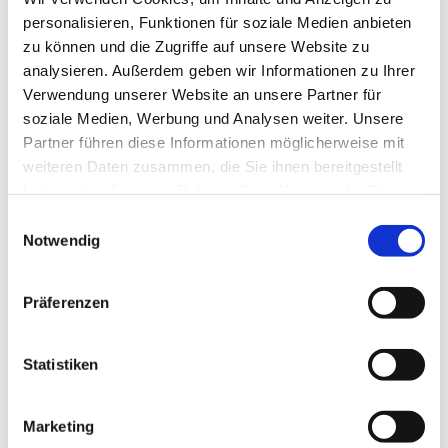
Fragen und Potenzial in jungen Menschen steckt.
personalisieren, Funktionen für soziale Medien anbieten
Ich möchte ihre Perspektiven im Kirchenvorstand
zu können und die Zugriffe auf unsere Website zu
vertreten und dazu beitragen, unsere Gemeinde
analysieren. Außerdem geben wir Informationen zu Ihrer
gemeinsam weiterzuentwickeln.
Verwendung unserer Website an unsere Partner für
soziale Medien, Werbung und Analysen weiter. Unsere
2️⃣Was ist deine schönste Erinnerung mit/ in der Ev.
Partner führen diese Informationen möglicherweise mit
Kirchengemeinde Dörnigheim?
weiteren Daten zusammen, die Sie ihnen bereitgestellt
haben oder die sie im Rahmen Ihrer Nutzung der Dienste
~Die schönsten Erinnerungen entstehen für mich
gesammelt haben.
auf den Konfi-Freizeiten – Zeit voller Lachen,
Einwilligungsauswahl
Notwendig
intensiver Gespräche und echter Gemeinschaft.
Besonders die Abende am Lagerfeuer und das
Miteinander bleiben mir in bester Erinnerung.
Präferenzen
3️⃣ Ein Funfact über dich?
Statistiken
~Wenn ich nicht gerade in der Konfi-Arbeit aktiv
bin, sitze ich im Westernsattel – und das ziemlich
Marketing
erfolgreich!