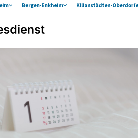
heim
Bergen-Enkheim
Kilianstädten-Oberdorf
esdienst