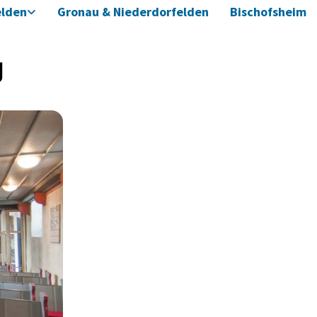
elden
Gronau & Niederdorfelden
Bischofsheim
g