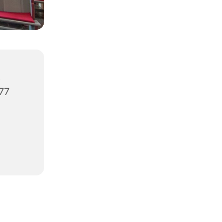
,
477