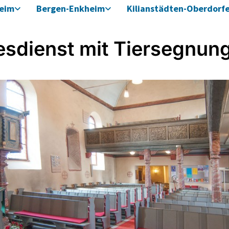
heim
Bergen-Enkheim
Kilianstädten-Oberdorf
esdienst mit Tiersegnun