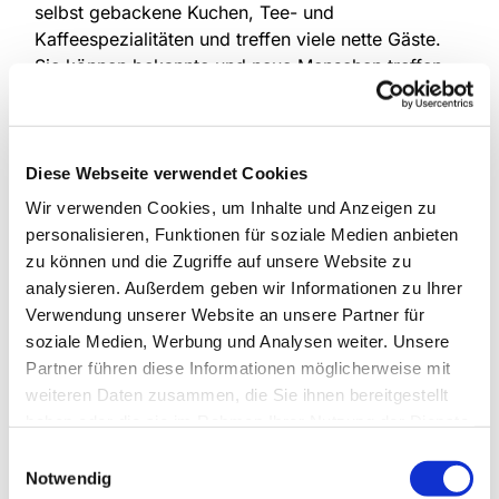
selbst gebackene Kuchen, Tee- und
Kaffeespezialitäten und treffen viele nette Gäste.
Sie können bekannte und neue Menschen treffen
oder einfach mal einen Kaffee trinken.
In unseren regalen finden Sie phantasievolle
Arbeiten lokaler Künstlerinnen, wie zum Beispiel
Diese Webseite verwendet Cookies
die bunten Handarbeiten der Frauenhilfe,
Wir verwenden Cookies, um Inhalte und Anzeigen zu
unterschiedliche Schmuckstücke, Grußkarten für
personalisieren, Funktionen für soziale Medien anbieten
alle Gelegenheiten oder auch Honigspezialitäten
zu können und die Zugriffe auf unsere Website zu
aus Hochstadt.
analysieren. Außerdem geben wir Informationen zu Ihrer
"Cafair" ist eine Wortschöpfung aus "Café" und
Verwendung unserer Website an unsere Partner für
"fair". Fair ist der Umgang untereinander und fair
soziale Medien, Werbung und Analysen weiter. Unsere
sind auch die Preise, denn jede*r, auch mit kleinem
Partner führen diese Informationen möglicherweise mit
Geldbeutel, ist im "Cafair" willkommen. Die Erlöse
weiteren Daten zusammen, die Sie ihnen bereitgestellt
kommen voll der Gemeinschaft zugute und
haben oder die sie im Rahmen Ihrer Nutzung der Dienste
Gemeinschaft soll auch im "Cafair" gelebt werden.
gesammelt haben.
Einwilligungsauswahl
Notwendig
Sie möchten im Cafair mit einer Kuchenspende