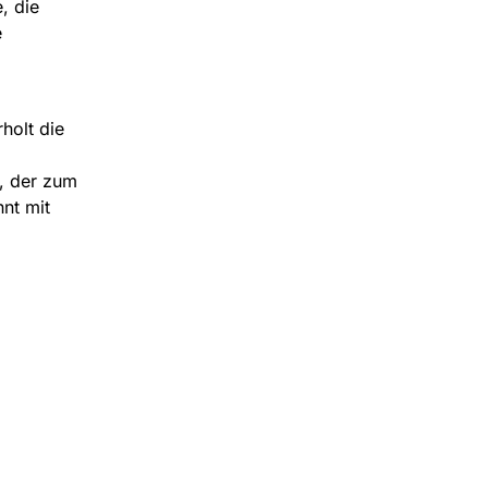
, die
e
holt die
h, der zum
nt mit