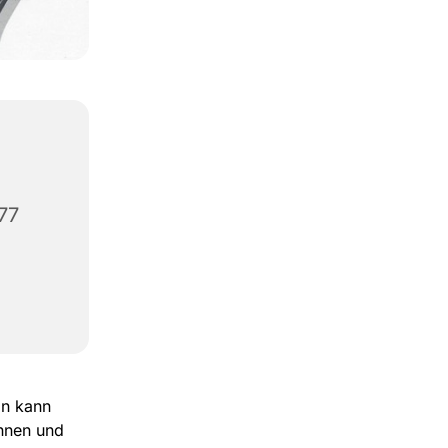
477
an kann
hnen und