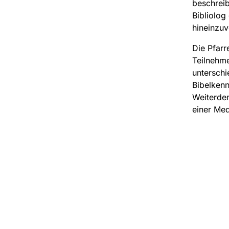
beschreib
Bibliolog 
hineinzuv
Die Pfarr
Teilnehme
unterschie
Bibelkenn
Weiterden
einer Med