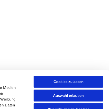
Cookies zulassen
le Medien
ir
Auswahl erlauben
SE
, Werbung
ren Daten