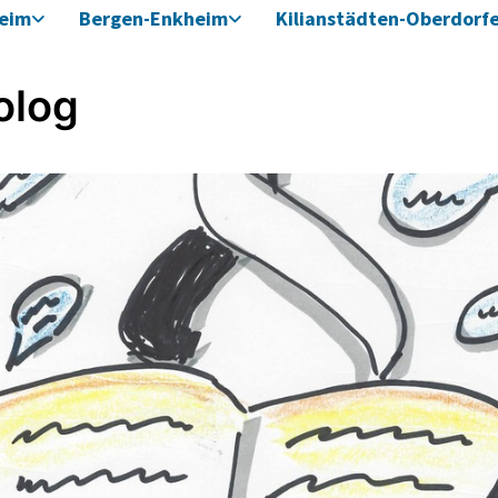
heim
Bergen-Enkheim
Kilianstädten-Oberdorf
olog