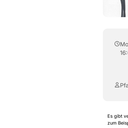
Mo
16
Pfa
Es gibt v
zum Beisp