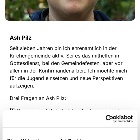
Ash Pilz
Seit sieben Jahren bin ich ehrenamtlich in der
Kirchengemeinde aktiv. Sei es
das mithelfen
im
Gottesdienst, bei den Gemeindefesten, aber vor
allem in der Konfirmandenarbeit. Ich möchte mich
für die Jugend einsetzen und neue Perspektiven
aufzeigen.
Drei Fragen an Ash Pilz:
1️⃣Was motiviert dich Teil des Kirchenvorstandes
zu werden?
~ Seit meiner Konfirmanden Zeit bin ich in der
Gemeinde, aber vor allem in der Jugendarbeit